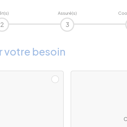
êt(s)
Assuré(s)
Coo
2
3
r votre besoin
C